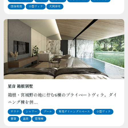
団体利用
小型ヴィラ
犬同伴可
星音 箱根別墅
箱根・宮城野の地に佇む6棟のプライベートヴィラ。ダイ
ニング棟を併…
サウナ
シャワー
プール
専用ダイニングスペース
小型ヴィラ
書斎
温泉
管理棟