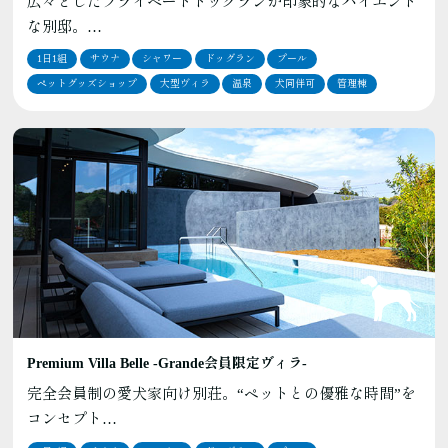
広々としたプライベートドッグランが印象的なハイエンド
な別邸。…
1日1組
サウナ
シャワー
ドッグラン
プール
ペットグッズショップ
大型ヴィラ
温泉
犬同伴可
管理棟
Premium Villa Belle ‐Grande会員限定ヴィラ‐
完全会員制の愛犬家向け別荘。“ペットとの優雅な時間”を
コンセプト…