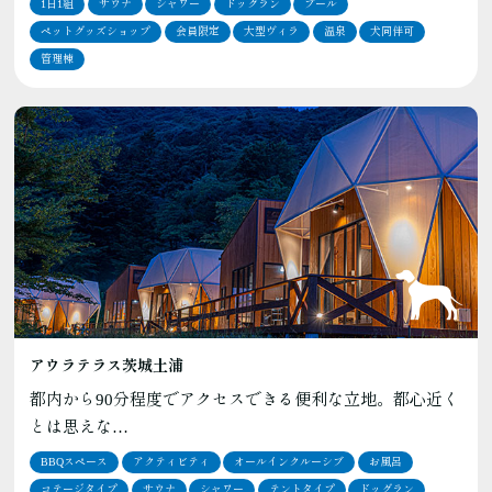
1日1組
サウナ
シャワー
ドッグラン
プール
ペットグッズショップ
会員限定
大型ヴィラ
温泉
犬同伴可
管理棟
アウラテラス茨城土浦
都内から90分程度でアクセスできる便利な立地。都心近く
とは思えな…
BBQスペース
アクティビティ
オールインクルーシブ
お風呂
コテージタイプ
サウナ
シャワー
テントタイプ
ドッグラン