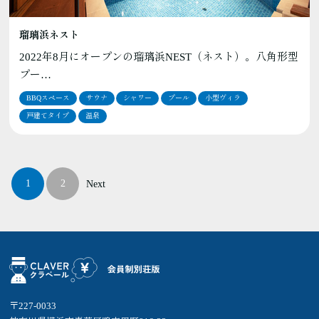
瑠璃浜ネスト
2022年8月にオープンの瑠璃浜NEST（ネスト）。八角形型
プー…
BBQスペース
サウナ
シャワー
プール
小型ヴィラ
戸建てタイプ
温泉
1
2
Next
〒227-0033