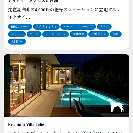
レイクサイドテラス琵琶湖
琵琶湖湖畔の4,000坪の絶好のロケーションに立地するレ
イクサイ…
BBQスペース
アクティビティ
オールインクルーシブ
サウナ
シャワー
プール
ワーケーション
団体利用
小型ヴィラ
温泉
犬同伴可
Premium Villa Jolie