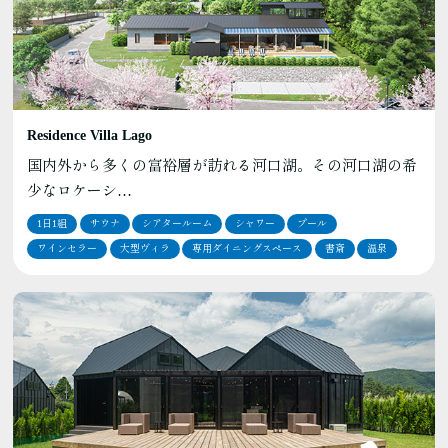
Residence Villa Lago
国内外から多くの富裕層が訪れる河口湖。その河口湖の希
少なロケーシ…
1日1組
サウナ
シアタールーム
シャワー
プール
ワインセラー
大型ヴィラ
専用ダイニングスペース
書斎
温泉