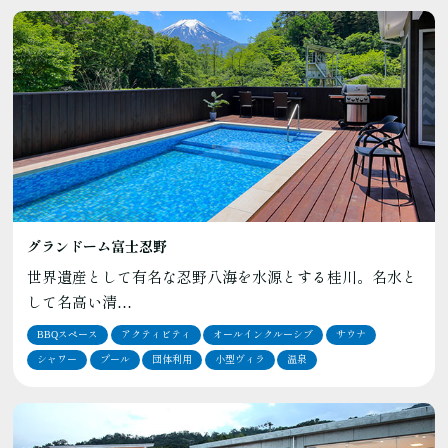
グランドーム富士忍野
世界遺産として有名な忍野八海を水源とする桂川。名水と
して名高い清…
BBQスペース
アクティビティ
オールインクルーシブ
サウナ
シャワー
プール
団体利用
小型ヴィラ
温泉