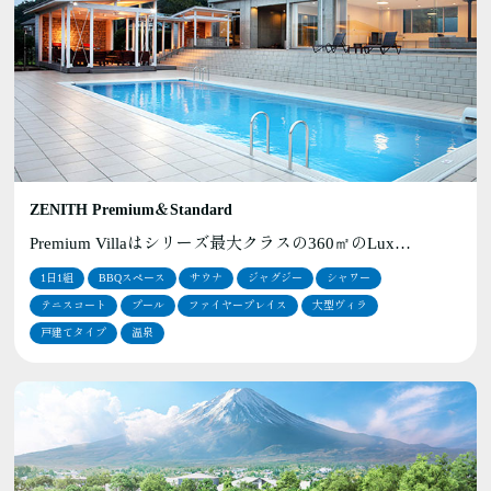
ZENITH Premium＆Standard
Premium Villaはシリーズ最大クラスの360㎡のLux…
1日1組
BBQスペース
サウナ
ジャグジー
シャワー
テニスコート
プール
ファイヤープレイス
大型ヴィラ
戸建てタイプ
温泉