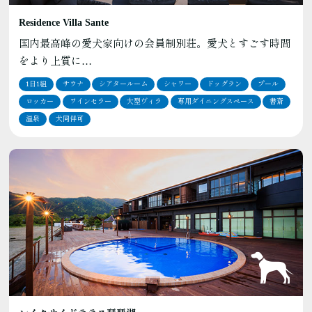
Residence Villa Sante
国内最高峰の愛犬家向けの会員制別荘。愛犬とすごす時間
をより上質に…
1日1組
サウナ
シアタールーム
シャワー
ドッグラン
プール
ロッカー
ワインセラー
大型ヴィラ
専用ダイニングスペース
書斎
温泉
犬同伴可