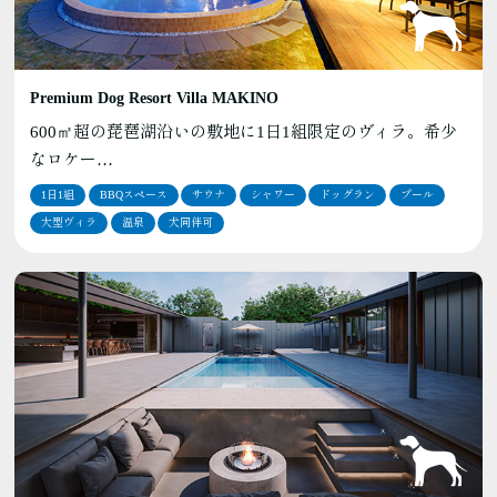
Premium Dog Resort Villa MAKINO
600㎡超の琵琶湖沿いの敷地に1日1組限定のヴィラ。希少
なロケー…
1日1組
BBQスペース
サウナ
シャワー
ドッグラン
プール
大型ヴィラ
温泉
犬同伴可