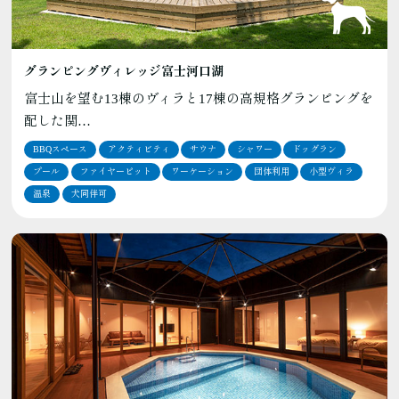
グランピングヴィレッジ富士河口湖
富士山を望む13棟のヴィラと17棟の高規格グランピングを
配した関…
BBQスペース
アクティビティ
サウナ
シャワー
ドッグラン
プール
ファイヤーピット
ワーケーション
団体利用
小型ヴィラ
温泉
犬同伴可