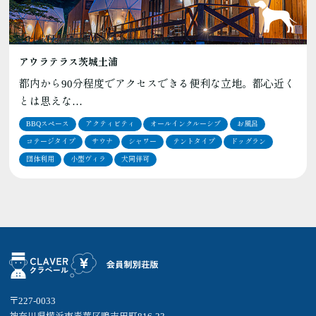
アウラテラス茨城土浦
都内から90分程度でアクセスできる便利な立地。都心近く
とは思えな…
BBQスペース
アクティビティ
オールインクルーシブ
お風呂
コテージタイプ
サウナ
シャワー
テントタイプ
ドッグラン
団体利用
小型ヴィラ
犬同伴可
〒227-0033