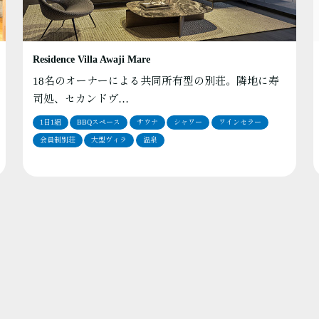
Residence Villa Awaji Mare
18名のオーナーによる共同所有型の別荘。隣地に寿
司処、セカンドヴ…
1日1組
BBQスペース
サウナ
シャワー
ワインセラー
会員制別荘
大型ヴィラ
温泉