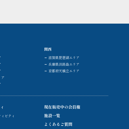
関西
ア
滋賀県琵琶湖エリア
ア
兵庫県淡路島エリア
ア
京都府天橋立エリア
リア
ア
ティ
現在販売中の会員権
施設一覧
ティビティ
よくあるご質問