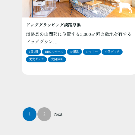
ドッググランピング淡路厚浜
淡路島の山間部に位置する3,000㎡超の敷地を有する
ドッググラン…
1日1組
BBQスペース
お風呂
シャワー
小型ヴィラ
愛犬グッズ
犬同伴可
1
2
Next