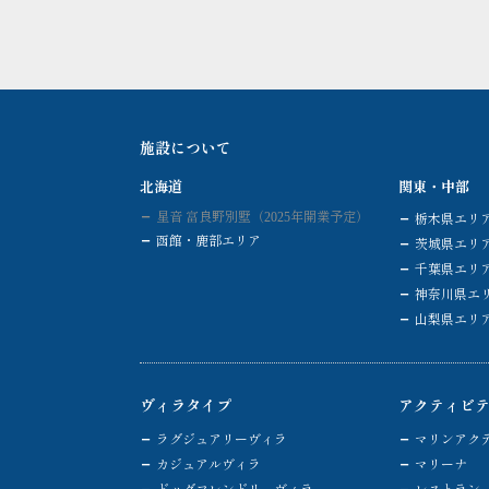
施設について
北海道
関東・中部
星音 富良野別墅（2025年開業予定）
栃木県エリ
函館・鹿部エリア
茨城県エリ
千葉県エリ
神奈川県エ
山梨県エリ
ヴィラタイプ
アクティビ
ラグジュアリーヴィラ
マリンアク
カジュアルヴィラ
マリーナ