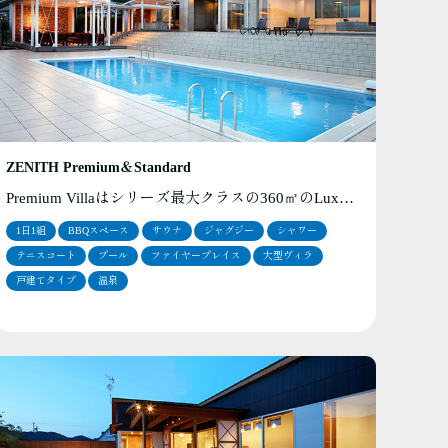
ZENITH Premium＆Standard
Premium Villaはシリーズ最大クラスの360㎡のLux…
1日1組
BBQスペース
サウナ
ジャグジー
シャワー
テニスコート
プール
ファイヤープレイス
大型ヴィラ
戸建てタイプ
温泉