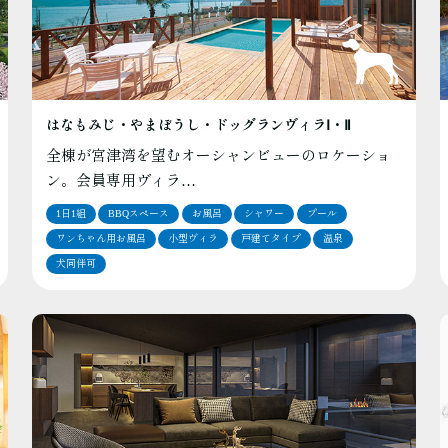
はなもみじ・やまぼうし・ドッグランヴィラⅠ・Ⅱ
全棟が宮津湾を望むオーシャンビューのロケーショ
ン。会員専用ヴィラ…
1日1組
BBQスペース
お風呂
シャワー
プール
ワンちゃん用お風呂
小型ヴィラ
戸建てタイプ
温泉
犬同伴可