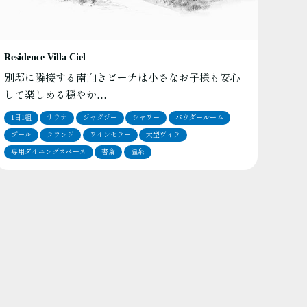
Residence Villa Ciel
別邸に隣接する南向きビーチは小さなお子様も安心
して楽しめる穏やか…
1日1組
サウナ
ジャグジー
シャワー
パウダールーム
プール
ラウンジ
ワインセラー
大型ヴィラ
専用ダイニングスペース
書斎
温泉