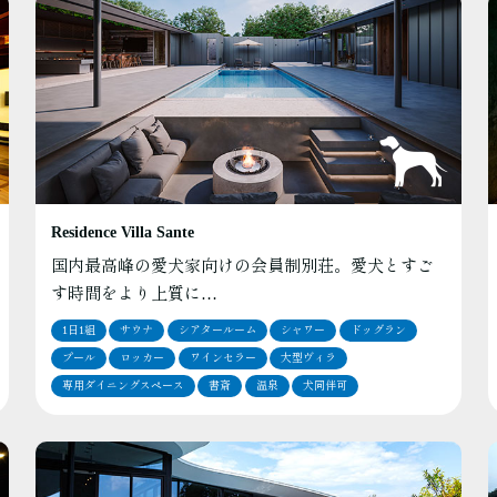
Residence Villa Sante
国内最高峰の愛犬家向けの会員制別荘。愛犬とすご
す時間をより上質に…
1日1組
サウナ
シアタールーム
シャワー
ドッグラン
プール
ロッカー
ワインセラー
大型ヴィラ
専用ダイニングスペース
書斎
温泉
犬同伴可