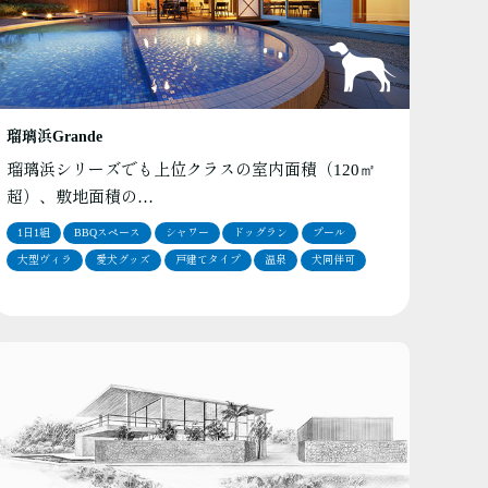
瑠璃浜Grande
瑠璃浜シリーズでも上位クラスの室内面積（120㎡
超）、敷地面積の…
1日1組
BBQスペース
シャワー
ドッグラン
プール
大型ヴィラ
愛犬グッズ
戸建てタイプ
温泉
犬同伴可