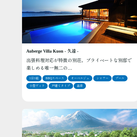
Auberge Villa Kuon - 久遠 -
出張料理対応が特徴の別荘。プライベートな別邸で
楽しめる唯一無二の…
1日1組
BBQスペース
オーベルジュ
シャワー
プール
小型ヴィラ
戸建てタイプ
温泉