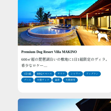
Premium Dog Resort Villa MAKINO
600㎡超の琵琶湖沿いの敷地に1日1組限定のヴィラ。
希少なロケー…
1日1組
BBQスペース
サウナ
シャワー
ドッグラン
プール
大型ヴィラ
温泉
犬同伴可