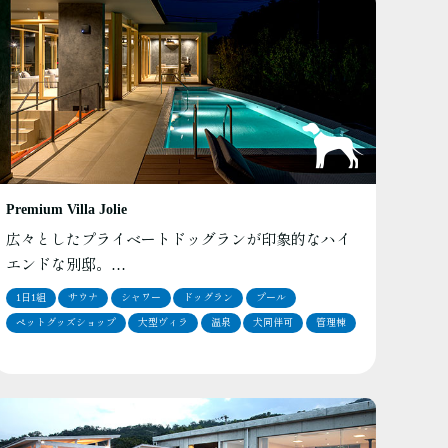
Premium Villa Jolie
広々としたプライベートドッグランが印象的なハイ
エンドな別邸。…
1日1組
サウナ
シャワー
ドッグラン
プール
ペットグッズショップ
大型ヴィラ
温泉
犬同伴可
管理棟