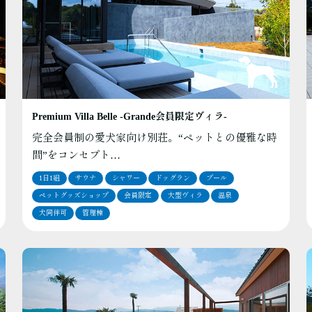
Premium Villa Belle ‐Grande会員限定ヴィラ‐
完全会員制の愛犬家向け別荘。“ペットとの優雅な時
間”をコンセプト…
1日1組
サウナ
シャワー
ドッグラン
プール
ペットグッズショップ
会員限定
大型ヴィラ
温泉
犬同伴可
管理棟