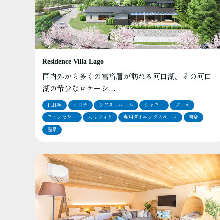
Residence Villa Lago
国内外から多くの富裕層が訪れる河口湖。その河口
湖の希少なロケーシ…
1日1組
サウナ
シアタールーム
シャワー
プール
ワインセラー
大型ヴィラ
専用ダイニングスペース
書斎
温泉