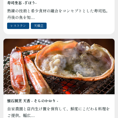
寿司坐忘 ‐ざぼう‐
熟練の技術と希少食材の融合をコンセプトとした寿司処。
丹後の魚を知…
レストラン
天橋立
懐石割烹 天香 - そらのかおり -
自家農園と店内生け簀を保有して、鮮度にこだわる料理を
ご提供。幅広…