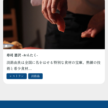
寿司 恩沢 ‐おんたく‐
淡路由良は全国に名をはせる特別な食材の宝庫。熟練の技
術と希少食材…
レストラン
淡路島