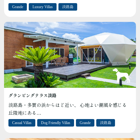
Grande
Luxury Villas
淡路島
グランピングテラス淡路
淡路島・多賀の浜からほど近い、 心地よい潮風を感じる
丘陵地にある…
Casual Villas
Dog Friendly Villas
Grande
淡路島