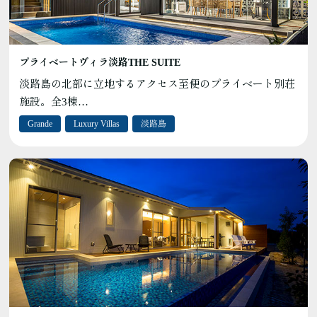
プライベートヴィラ淡路THE SUITE
淡路島の北部に立地するアクセス至便のプライベート別荘
施設。全3棟…
Grande
Luxury Villas
淡路島