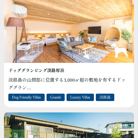
ドッググランピング淡路厚浜
淡路島の山間部に位置する3,000㎡超の敷地を有するドッ
ググラン…
Dog Friendly Villas
Grande
Luxury Villas
淡路島