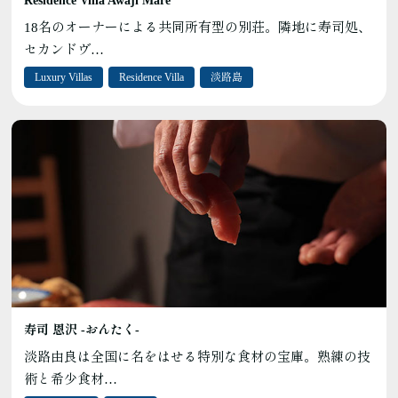
Residence Villa Awaji Mare
18名のオーナーによる共同所有型の別荘。隣地に寿司処、
セカンドヴ…
Luxury Villas
Residence Villa
淡路島
寿司 恩沢 ‐おんたく‐
淡路由良は全国に名をはせる特別な食材の宝庫。熟練の技
術と希少食材…