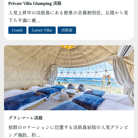
Private Villa Glamping 淡路
人気上昇中の淡路島にある絶景の会員制別荘。丘陵から見
下ろす海に癒…
Grande
Luxury Villas
淡路島
グランマーレ淡路
抜群のロケーションに位置する淡路島屈指の人気グランピ
ング施設。約…