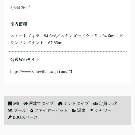
2
2,634.36m
室内面積
2
2
スイートヴィラ：94.6m
／スタンダードヴィラ：94.6m
／グ
2
ランピングテント：67.86m
公式Webサイト
https://www.suitevilla-awaji.com/
5棟
戸建てタイプ
テントタイプ
定員：6名
プール
ファイヤーピット
温泉
シャワー
BBQスペース