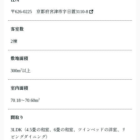
〒626-0225
京都府宮津市字日置3110-8
客室数
2棟
敷地面積
2
300m
以上
室内面積
2
70.18〜70.60m
間取り
3LDK（4.5畳の和室、6畳の和室、ツインベッドの洋室、リ
ビングダイニング）