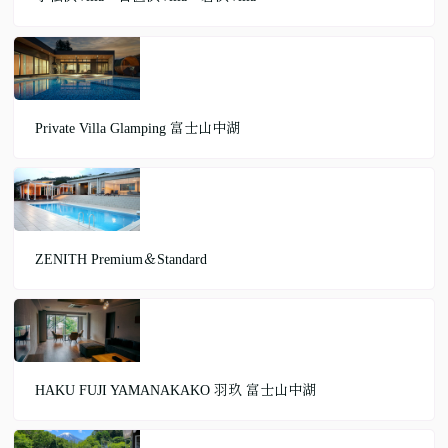
Private Villa Glamping 富士山中湖
ZENITH Premium＆Standard
HAKU FUJI YAMANAKAKO 羽玖 富士山中湖