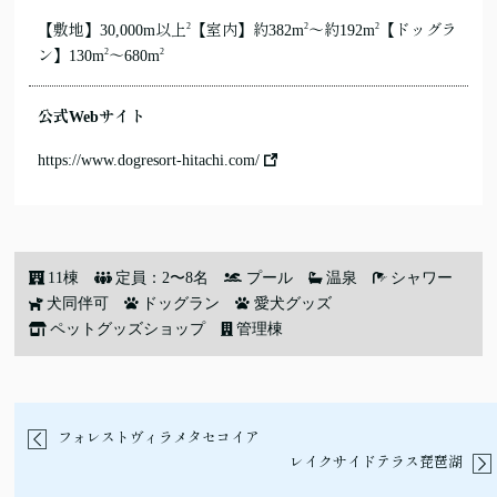
2
2
2
【敷地】30,000m以上
【室内】約382m
〜約192m
【ドッグラ
2
2
ン】130m
〜680m
公式Webサイト
https://www.dogresort-hitachi.com/
11棟
定員：2〜8名
プール
温泉
シャワー
犬同伴可
ドッグラン
愛犬グッズ
ペットグッズショップ
管理棟
フォレストヴィラメタセコイア
レイクサイドテラス琵琶湖