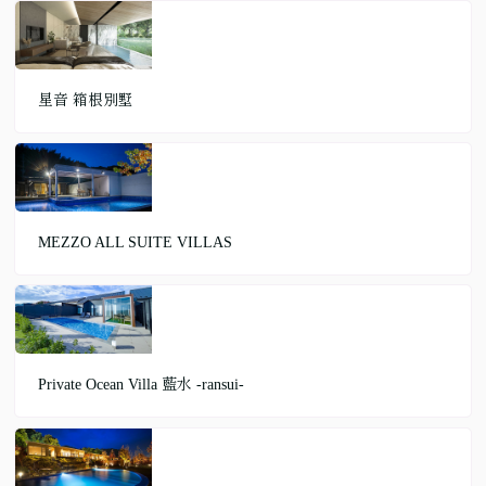
星音 箱根別墅
MEZZO ALL SUITE VILLAS
Private Ocean Villa 藍水 -ransui-