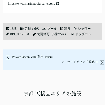
https://www.marinetopia-suite.com/
13棟
定員：6名
プール
温泉
シャワー
BBQスペース
犬同伴可（5棟のみ）
ドッグラン
Private Ocean Villa 藍水 -ransui-
シーサイドテラス千葉鴨川
京都 天橋立エリアの施設