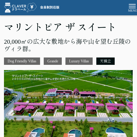
マリントピア ザ スイート
20,000㎡の広大な敷地から海や山を望む丘陵の
ヴィラ群。
Dog Friendly Villas
Grande
Luxury Villas
天橋立