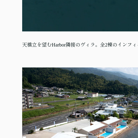
天橋立を望むHarbor隣接のヴィラ。全2棟のイ