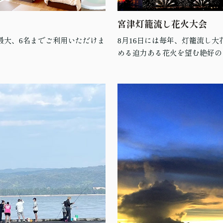
宮津灯籠流し花火大会
最大、6名までご利用いただけま
8月16日には毎年、灯籠流し
める迫力ある花火を望む絶好の