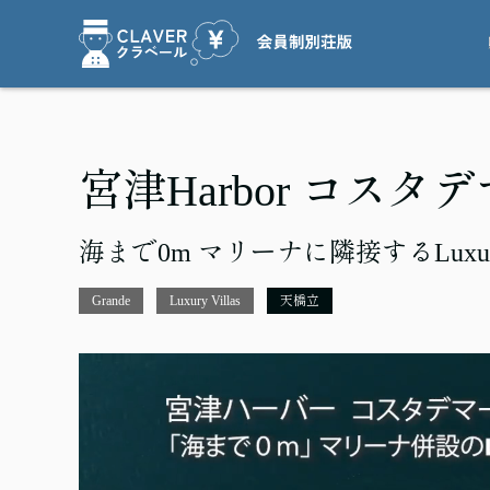
宮津Harbor コス
海まで0m マリーナに隣接するLuxury 
Grande
Luxury Villas
天橋立