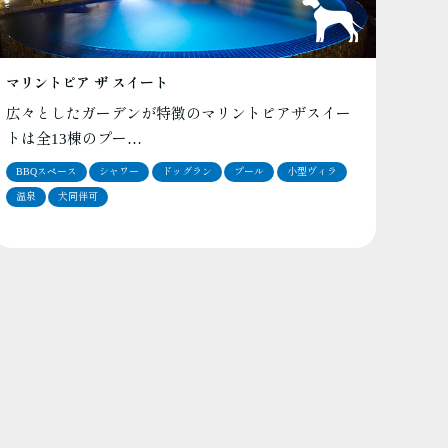
マリントピア ザ スイート
広々としたガーデンが特徴のマリントピアザスイー
トは全13棟のプー…
BBQスペース
シャワー
ドッグラン
プール
小型ヴィラ
温泉
犬同伴可