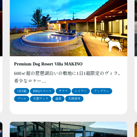
Premium Dog Resort Villa MAKINO
600㎡超の琵琶湖沿いの敷地に1日1組限定のヴィラ。
希少なロケー…
1日1組
BBQスペース
サウナ
シャワー
ドッグラン
プール
大型ヴィラ
温泉
犬同伴可