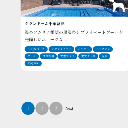
グランドーム千葉富津
温泉ソムリエ推奨の黒温泉とプライベートプールを
完備したユニークな…
BBQスペース
アクティビティ
シャワー
ドッグラン
プール
団体利用
大型ヴィラ
愛犬グッズ
温泉
犬同伴可
1
2
3
Next