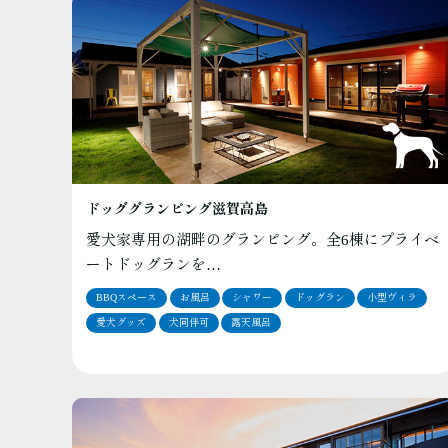
ドッググランピング滋賀高島
愛犬家専用の湖畔のグランピング。全6棟にプライベ
ートドッグランを…
BBQスペース
お風呂
シャワー
ドッグラン
小型ヴィラ
愛犬グッズ
犬同伴可
露天風呂