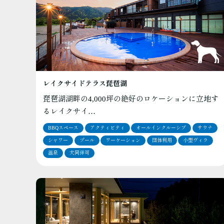
レイクサイドテラス琵琶湖
琵琶湖湖畔の4,000坪の絶好のロケーションに立地す
るレイクサイ…
BBQスペース
アクティビティ
オールインクルーシブ
サウナ
シャワー
プール
ワーケーション
団体利用
小型ヴィラ
温泉
犬同伴可