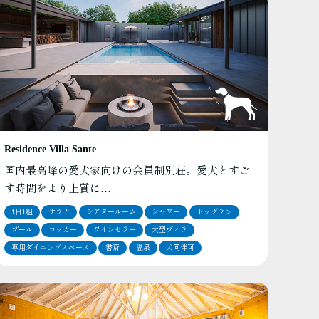
Residence Villa Sante
国内最高峰の愛犬家向けの会員制別荘。愛犬とすご
す時間をより上質に…
1日1組
サウナ
シアタールーム
シャワー
ドッグラン
プール
ロッカー
ワインセラー
大型ヴィラ
専用ダイニングスペース
書斎
温泉
犬同伴可