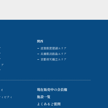
関西
ア
滋賀県琵琶湖エリア
ア
兵庫県淡路島エリア
ア
京都府天橋立エリア
リア
ア
ティ
現在販売中の会員権
施設一覧
ティビティ
よくあるご質問