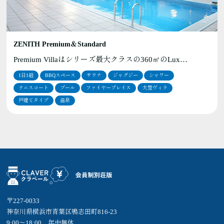
ZENITH Premium＆Standard
Premium Villaはシリーズ最大クラスの360㎡のLux…
1日1組
BBQスペース
サウナ
ジャグジー
シャワー
テニスコート
プール
ファイヤープレイス
大型ヴィラ
戸建てタイプ
温泉
〒227-0033
神奈川県横浜市青葉区鴨志田町816-23
9:00～18:00 年中無休