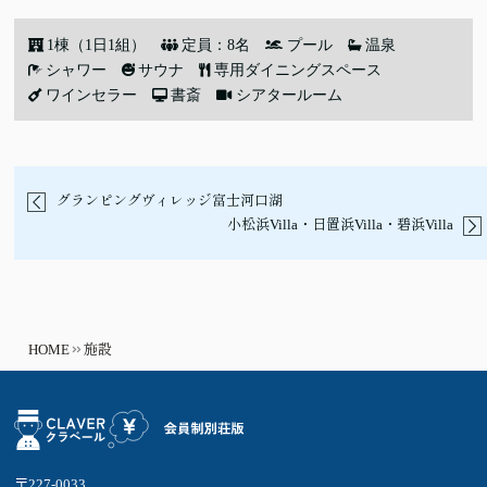
1棟（1日1組）
定員：8名
プール
温泉
シャワー
サウナ
専用ダイニングスペース
ワインセラー
書斎
シアタールーム
グランピングヴィレッジ富士河口湖
小松浜Villa・日置浜Villa・碧浜Villa
HOME
施設
〒227-0033