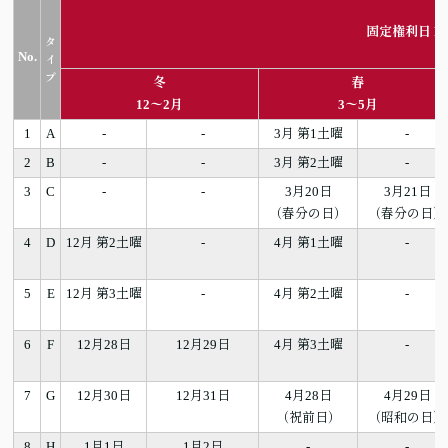
固定権利日 FI
タ
No.
イ
プ
冬
春
12〜2月
3〜5月
1
A
-
-
3月 第1土曜
-
2
B
-
-
3月 第2土曜
-
3
C
-
-
3月20日
3月21日
（春分の日）
（春分の日）
4
D
12月 第2土曜
-
4月 第1土曜
-
5
E
12月 第3土曜
-
4月 第2土曜
-
6
F
12月28日
12月29日
4月 第3土曜
-
7
G
12月30日
12月31日
4月28日
4月29日
（祝前日）
（昭和の日）
8
H
1月1日
1月2日
-
-