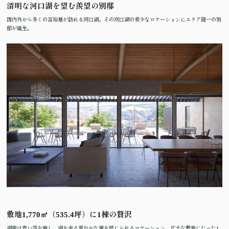
清明な河口湖を望む羨望の別邸
国内外から多くの富裕層が訪れる河口湖。その河口湖の希少なロケーションにエリア随一の別
邸が誕生。
敷地1,770㎡（535.4坪）に1棟の贅沢
湖面は青い空を映し、湖を走る爽やかな風を感じられるロケーション。広大な敷地にたった1