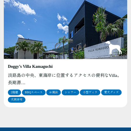
Doggy’s Villa Kamaguchi
淡路島の中央、東海岸に位置するアクセスの便利なVilla。
長期滞…
2階建
BBQスペース
お風呂
シャワー
小型ヴィラ
愛犬グッズ
犬同伴可