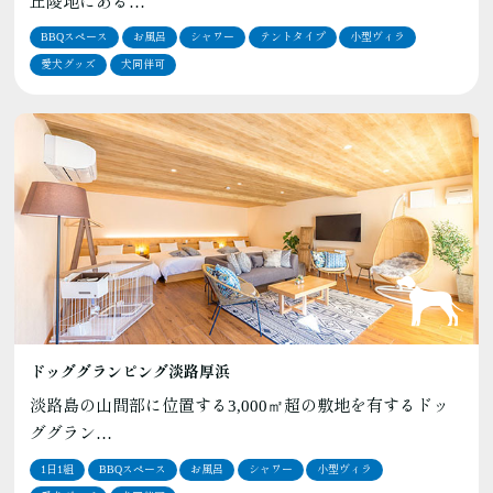
丘陵地にある…
BBQスペース
お風呂
シャワー
テントタイプ
小型ヴィラ
愛犬グッズ
犬同伴可
ドッググランピング淡路厚浜
淡路島の山間部に位置する3,000㎡超の敷地を有するドッ
ググラン…
1日1組
BBQスペース
お風呂
シャワー
小型ヴィラ