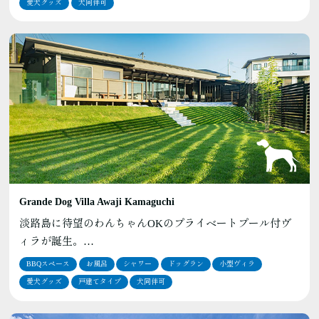
愛犬グッズ
犬同伴可
Grande Dog Villa Awaji Kamaguchi
淡路島に待望のわんちゃんOKのプライベートプール付ヴ
ィラが誕生。…
BBQスペース
お風呂
シャワー
ドッグラン
小型ヴィラ
愛犬グッズ
戸建てタイプ
犬同伴可