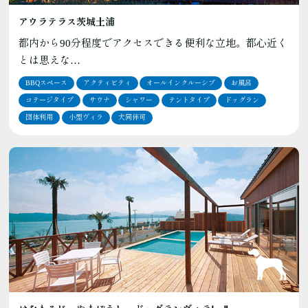
アウラテラス茨城土浦
都内から90分程度でアクセスできる便利な立地。都心近く
とは思えな…
BBQスペース
アクティビティ
オールインクルーシブ
お風呂
コテージタイプ
サウナ
シャワー
テントタイプ
ドッグラン
団体利用
小型ヴィラ
犬同伴可