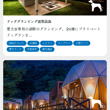
ドッググランピング滋賀高島
愛犬家専用の湖畔のグランピング。全6棟にプライベート
ドッグランを…
BBQスペース
お風呂
シャワー
ドッグラン
小型ヴィラ
愛犬グッズ
犬同伴可
露天風呂