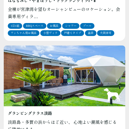
はなもみじ・やまぼうし・ドッグランヴィラⅠ・Ⅱ
全棟が宮津湾を望むオーシャンビューのロケーション。会
員専用ヴィラ…
1日1組
BBQスペース
お風呂
シャワー
プール
ワンちゃん用お風呂
小型ヴィラ
戸建てタイプ
温泉
犬同伴可
グランピングテラス淡路
淡路島・多賀の浜からほど近い、 心地よい潮風を感じる