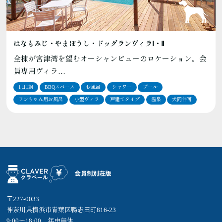
はなもみじ・やまぼうし・ドッグランヴィラⅠ・Ⅱ
全棟が宮津湾を望むオーシャンビューのロケーション。会
員専用ヴィラ…
1日1組
BBQスペース
お風呂
シャワー
プール
ワンちゃん用お風呂
小型ヴィラ
戸建てタイプ
温泉
犬同伴可
〒227-0033
神奈川県横浜市青葉区鴨志田町816-23
9:00～18:00 年中無休