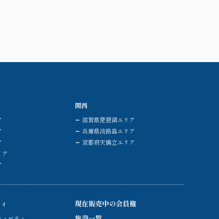
関西
ア
滋賀県琵琶湖エリア
ア
兵庫県淡路島エリア
ア
京都府天橋立エリア
リア
ア
ティ
現在販売中の会員権
施設一覧