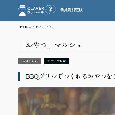
HOME
アクティビティ
「おやつ」マルシェ
Food Activity
富津・南房総
BBQグリルでつくれるおやつを