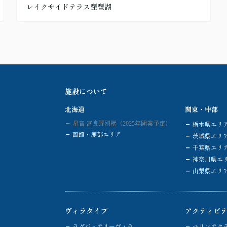
レイクサイドテラス琵琶湖
施設について
北海道
関東・中部
星音 富良野別墅（2025年開業予定）
栃木県エリ
函館・鹿部エリア
茨城県エリ
千葉県エリ
神奈川県エ
山梨県エリ
ヴィラタイプ
アクティビ