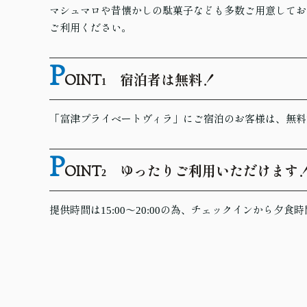
マシュマロや昔懐かしの駄菓子なども多数ご用意してお
ご利用ください。
P
OINT
宿泊者は無料！
1
「富津プライベートヴィラ」にご宿泊のお客様は、無料
P
OINT
ゆったりご利用いただけます
2
提供時間は15:00～20:00の為、チェックインから夕