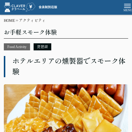
HOME
アクティビティ
お手軽スモーク体験
Food Activity
琵琶湖
ホテルエリアの燻製器でスモーク体
験