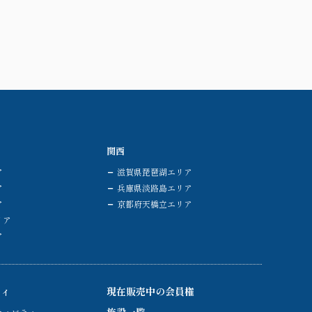
関西
ア
滋賀県琵琶湖エリア
ア
兵庫県淡路島エリア
ア
京都府天橋立エリア
リア
ア
ティ
現在販売中の会員権