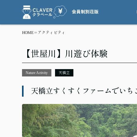
HOME
アクティビティ
【世屋川】川遊び体験
Nature Activity
天橋立
天橋立すくすくファームでいち