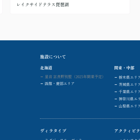
レイクサイドテラス琵琶湖
施設について
北海道
関東・中部
星音 富良野別墅（2025年開業予定）
栃木県エリ
函館・鹿部エリア
茨城県エリ
千葉県エリ
神奈川県エ
山梨県エリ
ヴィラタイプ
アクティビ