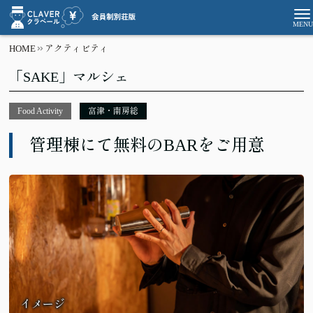
HOME
アクティビティ
「SAKE」マルシェ
Food Activity
富津・南房総
管理棟にて無料のBARをご用意
イメージ