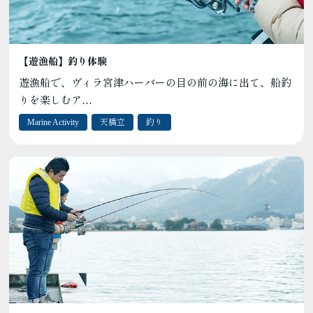
【遊漁船】釣り体験
遊漁船で、ヴィラ宮津ハーバーの目の前の海に出て、船釣
りを楽しむア…
Marine Activity
天橋立
釣り