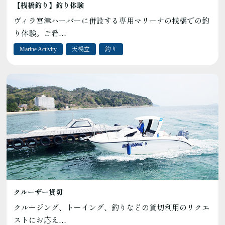
【桟橋釣り】釣り体験
ヴィラ宮津ハーバーに併設する専用マリーナの桟橋での釣
り体験。ご希…
Marine Activity
天橋立
釣り
クルーザー貸切
クルージング、トーイング、釣りなどの貸切利用のリクエ
ストにお応え…