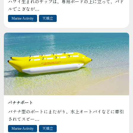
ハワイ生まれのサップは、専用ボードの上に立って、パド
ルでこぎなが…
Marine Activity
天橋立
バナナボート
バナナ型のボートにまたがり、水上オートバイなどに牽引
されてスピー…
Marine Activity
天橋立