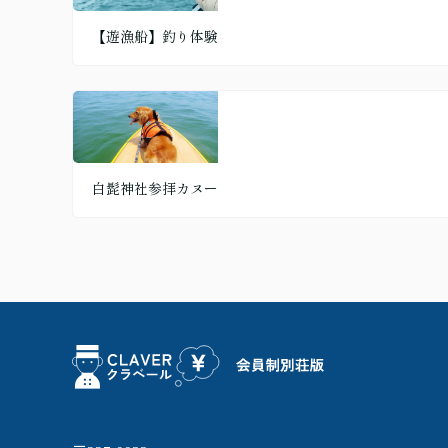
【遊漁船】釣り体験
白髭神社参拝カヌー