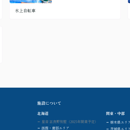
水上自転車
施設について
北海道
関東・中部
星音 富良野別墅（2025年開業予定）
栃木県エリ
函館・鹿部エリア
茨城県エリ