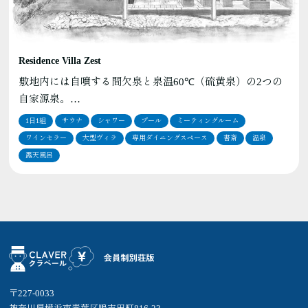
Residence Villa Zest
敷地内には自噴する間欠泉と泉温60℃（硫黄泉）の2つの
自家源泉。…
1日1組
サウナ
シャワー
プール
ミーティングルーム
ワインセラー
大型ヴィラ
専用ダイニングスペース
書斎
温泉
露天風呂
〒227-0033