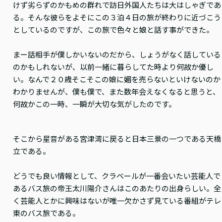
けず劣らずのかもめの群れで訪日外国人たちは大はしゃぎであ
る。そんな彼らをよそにこの３泊４日の旅が終わりに近づこう
としているのですが、この旅で色々と娘と話す事ができた。
まー話相手が僕しかいないのだから、しょうがなく話している
のかもしれないが、以前一緒に暮らしてた時より何故か優し
い。なんで２０歳そこそこの娘に媚を売らないといけないのか
わかりませんが、僕も僕で、また数年会えなくなると思うと、
何故かこの一時、一瞬が大切な気がしたのです。
そこから星音がある宮津湾に戻ると日本三景の一つである天橋
立である。
どうでも良い情報として、クラベールが一番会いたい芸能人で
あるバス旅の帝王太川陽介さんはこのあたりの出身らしい。全
く芸能人とかに興味はないが唯一欠かさず見ている番組がテレ
東のバス旅である。