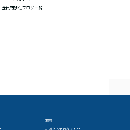
会員制別荘ブログ一覧
関西
ア
滋賀県琵琶湖エリア