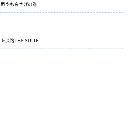
寿司やも良さげの巻
路THE SUITE