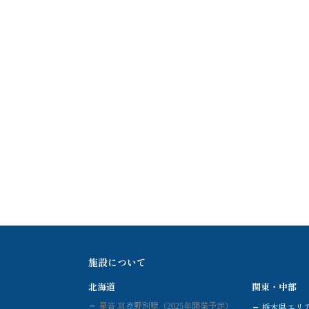
施設について
北海道
関東・中部
星音 富良野別墅（2025年開業予定）
栃木県エリ