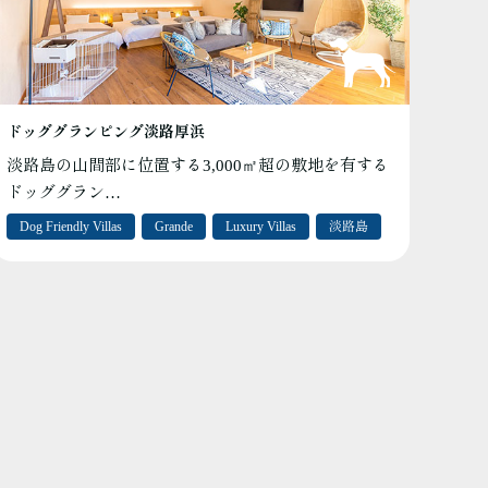
ドッググランピング淡路厚浜
淡路島の山間部に位置する3,000㎡超の敷地を有する
ドッググラン…
Dog Friendly Villas
Grande
Luxury Villas
淡路島