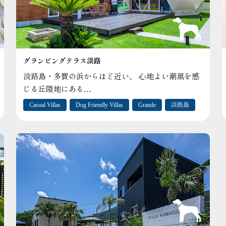
グランピングテラス淡路
淡路島・多賀の浜からほど近い、 心地よい潮風を感
じる丘陵地にある…
Casual Villas
Dog Friendly Villas
Grande
淡路島