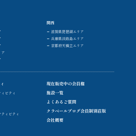
関西
ア
滋賀県琵琶湖エリア
ア
兵庫県淡路島エリア
ア
京都府天橋立エリア
リア
ア
ティ
現在販売中の会員権
施設一覧
ティビティ
よくあるご質問
クラベールブログ会員制別荘版
クティビティ
会社概要