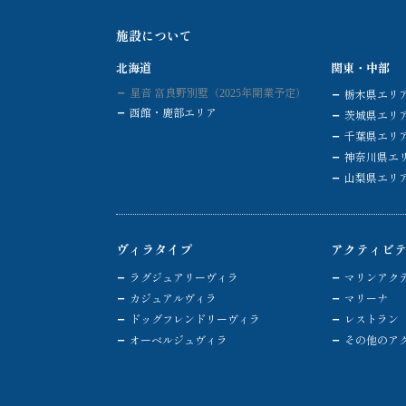
施設について
北海道
関東・中部
星音 富良野別墅（2025年開業予定）
栃木県エリ
函館・鹿部エリア
茨城県エリ
千葉県エリ
神奈川県エ
山梨県エリ
ヴィラタイプ
アクティビ
ラグジュアリーヴィラ
マリンアク
カジュアルヴィラ
マリーナ
ドッグフレンドリーヴィラ
レストラン
オーベルジュヴィラ
その他のア