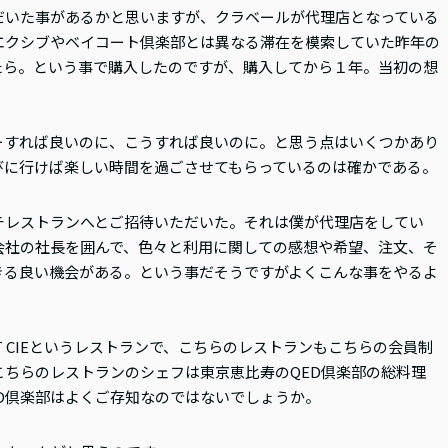
だいた事があるかと思いますが、クラベールが代理店となっている
エクシブやベイコート倶楽部とは異なる滞在を模索していた昨年の
たら。という事で購入したのですが、購入してから１年。当初の想
ーすれば良いのに、こうすれば良いのに。と思う点はいくつかあり
びに行けば楽しい時間を過ごさせてもらっているのは確かである。
チレストランへとご招待いただいた。それは僕が代理店をしてい
会社の社長を囲んで、色々と利用に関しての感想や希望、注文、そ
きる良い機会がある。という事だそうですがよくこんな事をやるよ
T CIEというレストランで、こちらのレストランもこちらの会員制
ちらのレストランのシェフは東京恵比寿のQED倶楽部の総料理
D倶楽部はよくご存知なのではないでしょうか。