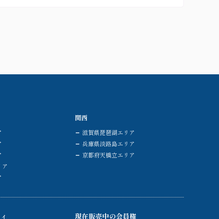
関西
ア
滋賀県琵琶湖エリア
ア
兵庫県淡路島エリア
ア
京都府天橋立エリア
リア
ア
ティ
現在販売中の会員権