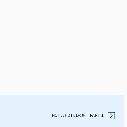
NOT A HOTELの旅 PART１