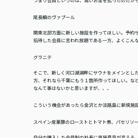
つまり会員というのは、高いお金を払ったのだか
尾長鯛のヴァプール
関東北部方面に新しい施設を作ってほしい。予約
招待した会員に言われ放題である一方、よくこん
グラニテ
そこで、新しく河口湖湖畔にサウナをメインとし
方、それなら千葉にもう１箇所作ってほしい。な
なんて事はないかと思いますが、、、
こういう機会があったら金沢とか淡路島に新規施
スペイン産栗豚のローストとトマト煮、パセリソ
自分の購入した会員制の社長に直接意見が言える