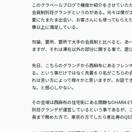
このクラベールブログで幾度か紹介をさせていた
会員制別荘グランデというのがある。元々は僕が
夏にたまたま出会い、お客さんにも使ってもらえ
像以上に満足している。
勿論、要所、要所で大手の会員制と比べると、あ
ますが、それは滞在以外の部分に関する事で、遊
先日、こちらのグランデから西麻布にあるフレン
る。という事だけではなく先着６０名がこちらの
れは言い方によって様々かと思いますが、お話で
な。と感心しかない。
その会場は西麻布の住宅街にある閑静なOHARA E
別荘グランデが運営しているという事であるが、こ
長まで務めた方で、東京の方でしたら恵比寿のQE