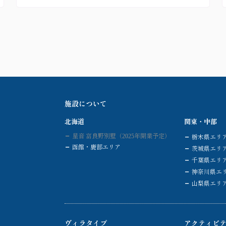
施設について
北海道
関東・中部
星音 富良野別墅（2025年開業予定）
栃木県エリ
函館・鹿部エリア
茨城県エリ
千葉県エリ
神奈川県エ
山梨県エリ
ヴィラタイプ
アクティビ