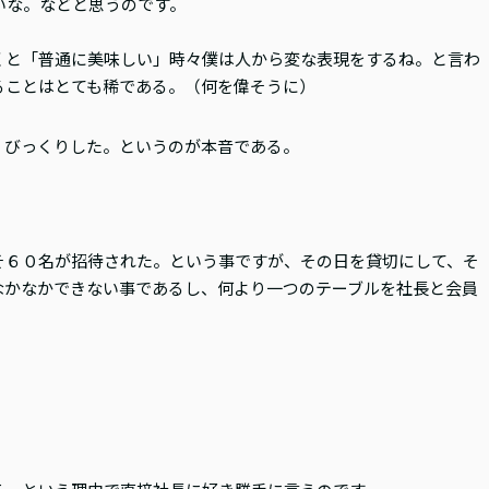
いな。などと思うのです。
くと「普通に美味しい」時々僕は人から変な表現をするね。と言わ
ることはとても稀である。（何を偉そうに）
、びっくりした。というのが本音である。
そ６０名が招待された。という事ですが、その日を貸切にして、そ
なかなかできない事であるし、何より一つのテーブルを社長と会員
。