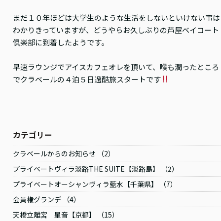
まだ１０年ほどは大学生のような生活をしないといけない事は
わかりきっていますが、どうやらお久しぶりの芦屋ベイコート
倶楽部に到着したようです。
早速ラウンジでアイスカフェオレを頂いて、喉も潤ったところ
でクラベールの４泊５日過酷旅スタートです
カテゴリー
クラベールからのお知らせ （2）
プライベートヴィラ淡路THE SUITE【淡路島】 （2）
プライベートオーシャンヴィラ藍水【千葉県】 （7）
会員権グランデ （4）
天橋立離宮 星音【京都】 （15）