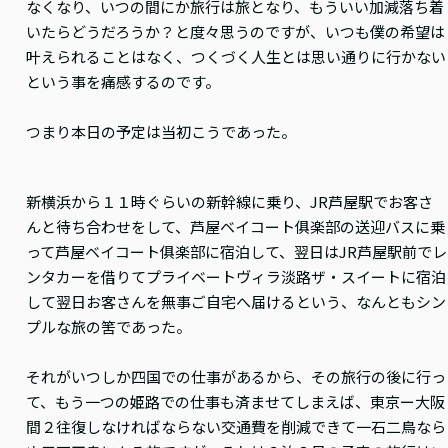
なくなり、いつの間にか旅行は旅となり、もういい加減落ち着
いたらどうだろうか？と度々思うのですが、いつも僕の希望は
叶えられることはなく、つくづく人生とは思い通りに行かない
という事を痛感するのです。
つまり本日の予定は当初こうであった。
新横浜から１１時ぐらいの新幹線に乗り、JR芦屋駅でお客さ
んと待ち合わせをして、芦屋ベイコート俱楽部の送迎バスに乗
って芦屋ベイコート俱楽部に宿泊して、翌日はJR芦屋駅前でレ
ンタカーを借りてプライベートヴィラ淡路ザ・スイートに宿泊
して翌日お客さんを無事ご自宅へ届けるという、なんともシン
プルな旅の筈であった。
それがいつしか四国での仕事があるから、その旅行の後に行っ
て、もう一つの姫路での仕事も済ませてしまえば、東京ー大阪
間２往復しなければならない交通費を削減できて一石二鳥なら