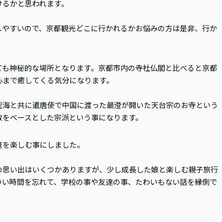
けるかと思われます。
しやすいので、京都観光どこに行かれるかお悩みの方は是非、行か
ても神秘的な場所となります。京都市内の寺社仏閣と比べると京都
心まで癒してくる気分になります。
空海と共に遣唐使で中国に渡った最澄が開いた天台宗のお寺という
教をベースとした宗派という事になります。
庭を楽しむ事にしました。
の思い出はいくつかありますが、少し成長した娘と楽しむ親子旅行
つい時間を忘れて、学校の事や友達の事、たわいもない話を縁側で
。