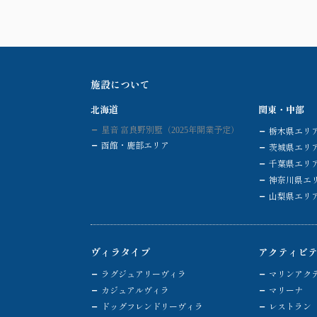
施設について
北海道
関東・中部
星音 富良野別墅（2025年開業予定）
栃木県エリ
函館・鹿部エリア
茨城県エリ
千葉県エリ
神奈川県エ
山梨県エリ
ヴィラタイプ
アクティビ
ラグジュアリーヴィラ
マリンアク
カジュアルヴィラ
マリーナ
ドッグフレンドリーヴィラ
レストラン