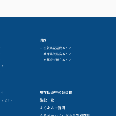
関西
ア
滋賀県琵琶湖エリア
ア
兵庫県淡路島エリア
ア
京都府天橋立エリア
リア
ア
ティ
現在販売中の会員権
施設一覧
ティビティ
よくあるご質問
クラベールブログ会員制別荘版