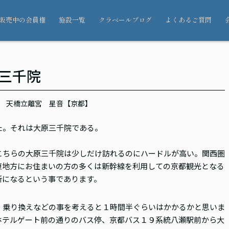
販売中の会員権
施設一覧
クラベールブログ
よくあるご質問
三千院
天橋立離宮 星音【京都】
た。それは大原三千院である。
こちらの大原三千院は少しだけ訪れるのにハードルが高い。関西圏
東地方にお住まいの方の多くは新幹線を利用しての京都観光となる
所になるという事であります。
。乗り換えなどの事を考えると１時間半ぐらいはかかるかと思いま
ホテルゲート前の通りのバス停、京都バス１９系統八瀬駅前から大