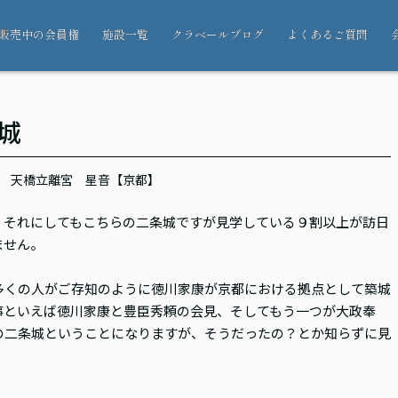
販売中の会員権
施設一覧
クラベールブログ
よくあるご質問
城
天橋立離宮 星音【京都】
。それにしてもこちらの二条城ですが見学している９割以上が訪日
ません。
多くの人がご存知のように徳川家康が京都における拠点として築城
事といえば徳川家康と豊臣秀頼の会見、そしてもう一つが大政奉
の二条城ということになりますが、そうだったの？とか知らずに見