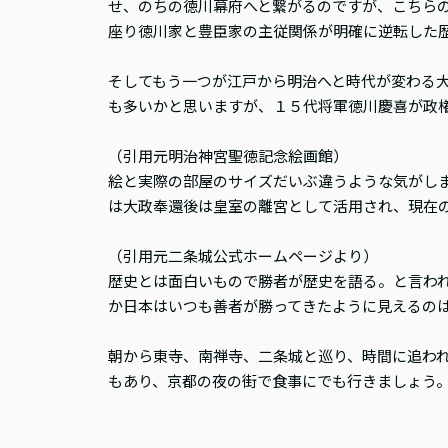
せ、のちの徳川幕府へと繋がるのですが、こちら
座り徳川家と豊臣家の主従関係が明確に逆転した
そしてもう一つが江戸から明治へと時代が変わる
も多いかと思いますが、１５代将軍徳川慶喜が政
（引用元明治神宮聖徳記念絵画館）
絵と実際の部屋のサイズだいぶ違うような気がし
は大政奉還後は皇室の離宮として活用され、現在
（引用元二条城公式ホームページより）
歴史とは面白いもので勝者が歴史を語る。と言わ
か日本はいつも善者が勝ってきたように見えるの
朝から東寺、南禅寺、二条城と巡り、時間に追わ
もあり、京都の夜の街で食事にでも行きましょう