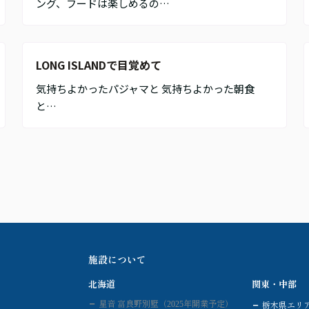
ング、フードは楽しめるの…
LONG ISLANDで目覚めて
気持ちよかったパジャマと 気持ちよかった朝食
と…
施設について
北海道
関東・中部
星音 富良野別墅（2025年開業予定）
栃木県エリ