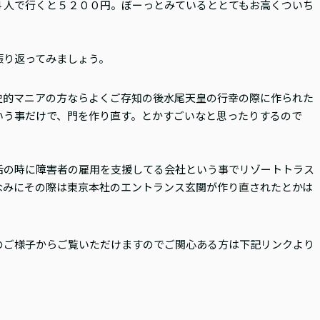
４人で行くと５２００円。ぼーっとみているととてもお高くついち
振り返ってみましょう。
史的マニアの方ならよくご存知の後水尾天皇の行幸の際に作られた
いう事だけで、門を作り直す。とかすごいなと思ったりするので
后の時に障害者の雇用を支援してる会社という事でリゾートトラス
なみにその際は東京本社のエントランス玄関が作り直されたとかは
のご様子からご覧いただけますのでご関心ある方は下記リンクより