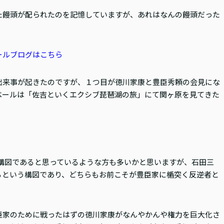
た饅頭が配られたのを記憶していますが、あれはなんの饅頭だった
ールブログはこちら
出来事が起きたのですが、１つ目が徳川家康と豊臣秀頼の会見にな
ベールは「佐吉といくエクシブ琵琶湖の旅」にて関ヶ原を見てきた
構図であると思っているような方も多いかと思いますが、石田三
るという構図であり、どちらもお前こそが豊臣家に楯突く反逆者と
臣家のために戦ったはずの徳川家康がなんやかんや権力を巨大化さ