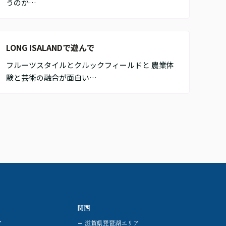
うのか…
LONG ISALANDで遊んで
フルーツスタイルとクルックフィールドと 農業体
験と芸術の融合が面白い…
関西
ア
滋賀県琵琶湖エリア