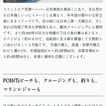
マリントピア宮津ハーバーは宮津湾の奥深くにあり、冬は荒れ
る日本海といったイメージとは異なり、年中波の穏やかな好立
地にあるマリーナです。目の前には日本三景・天橋立が、少し
走れば舟屋で有名な伊根湾もあり、観光クルージングにも便利
です。 また約300坪の巨大な桟橋の下は小魚の棲み家となり、
小アジがよく釣れるので、出航前に生き餌を調達して大物釣り
に出かけることも可能です。 交通の便も、高速・宮津天橋立
ICから僅か5分、中国池田ICから約1時間40分、京都沓掛ICか
ら約1時間30分と、非常に便利な位置にございます。
POINT
1
ビーチも、クルージングも、釣りも、
マリンレジャーも
目の前に広がるビーチでリゾートライフをご堪能いただけるの