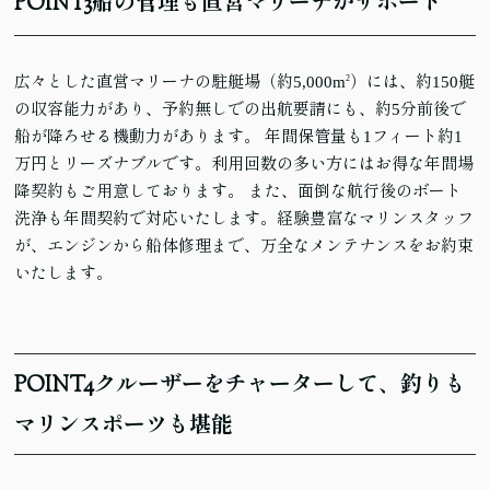
POINT
3
船の管理も直営マリーナがサポート
広々とした直営マリーナの駐艇場（約5,000m
2
）には、約150艇
の収容能力があり、予約無しでの出航要請にも、約5分前後で
船が降ろせる機動力があります。 年間保管量も1フィート約1
万円とリーズナブルです。利用回数の多い方にはお得な年間場
降契約もご用意しております。 また、面倒な航行後のボート
洗浄も年間契約で対応いたします。経験豊富なマリンスタッフ
が、エンジンから船体修理まで、万全なメンテナンスをお約束
いたします。
POINT
4
クルーザーをチャーターして、釣りも
マリンスポーツも堪能