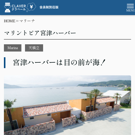
HOME
マリーナ
マリントピア宮津ハーバー
Marina
天橋立
宮津ハーバーは目の前が海！