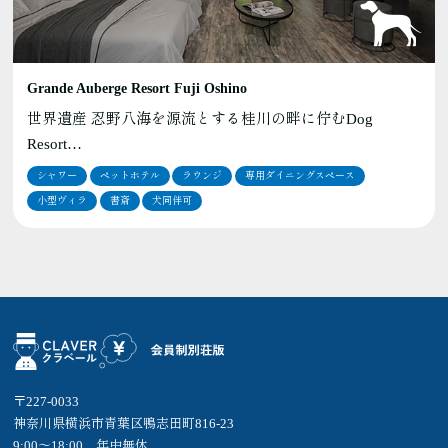
Grande Auberge Resort Fuji Oshino
世界遺産 忍野八海を源流とする桂川の畔に佇むDog
Resort…
シャワー
ペットホテル
ラウンジ
専用ダイニングスペース
小型ヴィラ
書斎
犬同伴可
〒227-0033
神奈川県横浜市青葉区鴨志田町816-23
9:00～18:00 年中無休