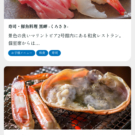
寿司・鮮魚料理 黒岬 -くろさき-
景色の良いマリントピア2号館内にある和食レストラン。
個室席からは…
お子様メニュー
和食
寿司