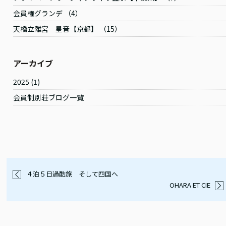
会員権グランデ （4）
天橋立離宮 星音【京都】 （15）
アーカイブ
2025
(1)
会員制別荘ブログ一覧
４泊５日過酷旅 そして四国へ
OHARA ET CIE